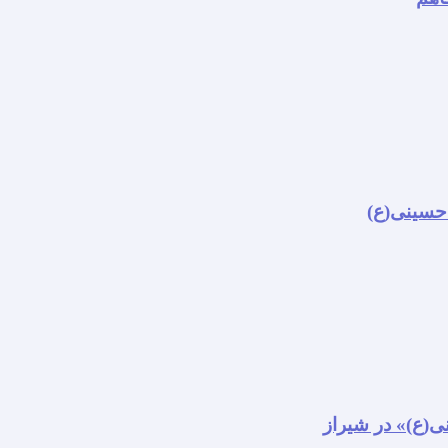
 حسینی(ع)
نی(ع)» در شیراز