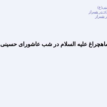
نی(ع)
» در شیراز
ر شیراز
اهچراغ علیه السلام در شب عاشورای حسینی