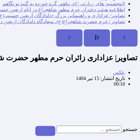
#پنجشنبه_های_زیارتی | ای پناهم، گره خورده به گنبد تو نگاهم
اطلاعیه هیئت دختران حرم مطهر شاهچراغ در ایام اربعین حسی
تصاویر/ عزاداری و راهپیمایی بزرگ «دلدادگان اربعین حسینی(ع)
تصاویر | حرم حضرت شاهچراغ(ع)، میعادگاه دلدادگان اربعین د
تصاویر| عزاداری زائران حرم مطهر حضرت ش
عکس
تاریخ انتشار:
15 تیر 1404
00:10
جستجو