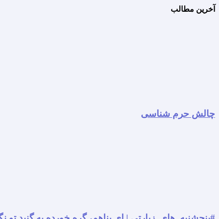
آخرین مطالب
چالش حرم شناسی
#پنجشنبه_های_زیارتی | ای پناهم، گره خورده به گنبد تو نگ