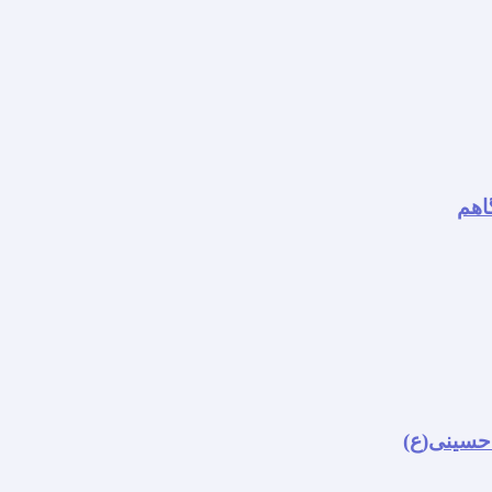
اهم
 حسینی(ع)