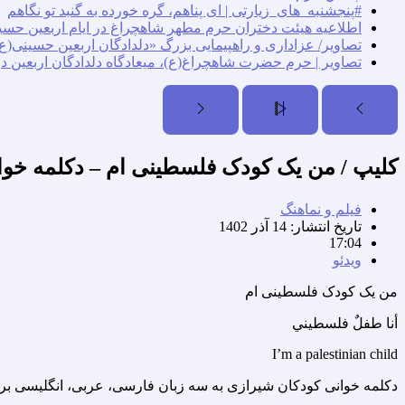
#پنجشنبه_های_زیارتی | ای پناهم، گره خورده به گنبد تو نگاهم
اطلاعیه هیئت دختران حرم مطهر شاهچراغ در ایام اربعین حسی
تصاویر/ عزاداری و راهپیمایی بزرگ «دلدادگان اربعین حسینی(ع)
تصاویر | حرم حضرت شاهچراغ(ع)، میعادگاه دلدادگان اربعین د
کلیپ / من یک کودک فلسطینی ام – دکلمه خو
فیلم و نماهنگ
تاریخ انتشار:
14 آذر 1402
17:04
ویدئو
من یک کودک فلسطینی ام
أنا طفلٌ فلسطيني
I’m a palestinian child
️دکلمه خوانی کودکان شیرازی به سه زبان فارسی، عربی، انگلیسی ب