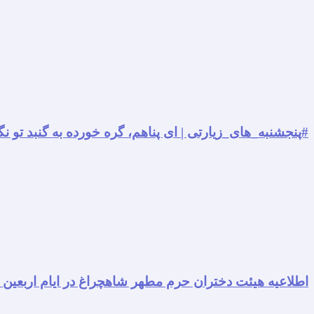
#پنجشنبه_های_زیارتی | ای پناهم، گره خورده به گنبد تو نگ
اطلاعیه هیئت دختران حرم مطهر شاهچراغ در ایام اربعین