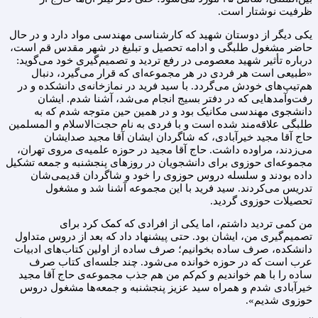
ظرفیت نوشتار است.
یکی دیگر از دوستان شهید که کارشناسی مهندسی مواد دارد و در حال
حاضر مشغول طلبگی و ادامه تحصیل و تبلیغ در شهر مقدس قم است،
درباره تأثیر شهید معصومی در رفع تردید و تصمیم‌گیری خود می‌گوید:
«طبیعی است هر فردی در هر مجموعه‌ای که قرار می‌گیرد، دنبال
هم‌تیپ‌های خودش می‌گردد. با سید فرید در نمازخانه‌ی دانشکده و در
رفت‌وآمدهایی که در دفتر بسیج انجام می‌شد، آشنا شدم. ایشان
دانشجوی مهندسی مکانیک بود و در همین حین متوجه شدم که به
طلبگی علاقه‌مند شده است و با فردی به نام حجت‌الاسلام و المسلمین
حاج آقا مجید خیرآبادی، که شاگردان ایشان آقا مجید صدایشان
می‌زدند، مراوده داشت. حاج آقا مجید در حوزه علمیه‌ی مروی تهران،
مجموعه‌ای حوزوی برای دانشجویان در روزهای پنجشنبه و جمعه تشکیل
داده بودند و سلسله دروس حوزوی را خود و شاگردان قدیمی‌شان
تدریس می‌کردند. سید فرید با این مجموعه آشنا شد و مشغول
تحصیلات حوزوی گردید.
من کمی تردید داشتم، اما یکی از افرادی که کمک کرد برای
تصمیم‌گیری من، ایشان بود. حتی پیشنهاد داد که بعد از دروس متداول
دانشکده، صرف ساده بخوانیم؛ صرف ساده از اولین کتاب‌های ادبیات
عرب است که در حوزه خوانده می‌شود. چند جلسه‌ای کتاب صرف
ساده را با هم خواندیم و کم‌کم من هم جذب مجموعه‌ی حاج آقا مجید
خیرآبادی شدم و همراه سید عزیز پنجشنبه و جمعه‌ها مشغول دروس
حوزوی شدیم».