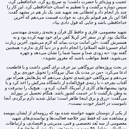
عجیب و ویژه‌ای با حضرت داشت؛ به ضریح رو کرد، خداحافظی کرد،
سپس دوباره برگشت و با تعظیم به آستان خداحافظی کرد. این کار را
چند بار انجام داد و لحظاتی بعد شهید شد. یک بار هم در مشهد گفت:
آقا! این بار هم قبولم نکردی، به جوادت قسمت می‌دهم که آخرین
خداحافظی باشد و جایی که قول دادی بیا».
شهید معصومی، قاری و حافظ کل قرآن و نخبه‌ی رشته‌ی مهندسی
مکانیک بود. او در سفر آخر کربلا کفن برای خود تهیه کرده بود و به
همسرش گفت: «این امانت نزدت بماند که لازم می‌شود. آخرین زیارت
امام حسین(علیه السلام) را انجام دادم و در دنیا کاری ندارم.» همچنین
گفته بود: «به زودی صدا و سیما شما را نشان می‌دهد و چهره
می‌شوید، فقط مواظب باشید که مغرور نشوید».
در بحث پروژه‌های نیروگاهی نیز حرف برای گفتن داشت و با قاطعیت
ادعا می‌کرد: «من در مدت یک سال نیروگاه را تحویل حوزه‌ی برق
می‌دهم و نیروگاهی خورشیدی تحویل می‌دهم که پنل‌هایش همراه نور
آفتاب بچرخد.» با رتبه‌ی فوق‌العاده از دانشگاه مدرکش را اخذ کرد و با
وجود پیشنهادهای کاری از آمریکا، آلمان، کره و… هیچ‌یک را نپذیرفت و
به وطن بازگشت تا در خدمت کشور باشد. هنگام تحصیل در نیوزلند
می‌گفت: «زرق و برق اینجا ظاهر است؛ تمایل شدید دارم برگردم، آنجا
ناموست در اختیار خودت نیست».
از یکی از دوستان شهید خواسته شده بود که رزومه‌ای از ایشان بنویسد
و مشاهده شد که فقط تیتر خلاصه فعالیت‌ها و توانمندی‌های شهید
معصومی از سه بُعد تخصصی و فنی، مدیریتی و اقتصادی، و ارتباطات
بین‌المللی، شامل ۴۵ مورد می‌شود؛ حتی ذکر تیتر آن‌ها خارج از