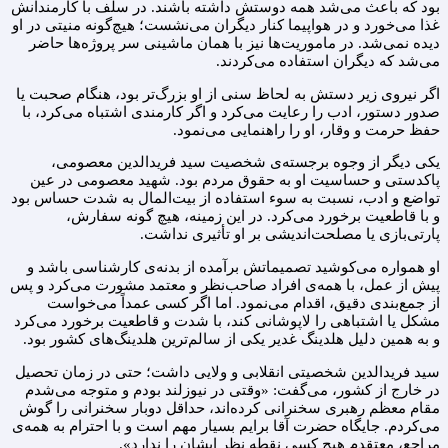
بود که باعث می‌شد همه دوستش داشته باشند. در سلف با کارمندانش
غذا می‌خورد و در هواپیما کنار دیگران می‌نشست؛ هیچ‌گونه منیتی در او
دیده نمی‌شد. در ماموریت‌ها نیز با همان ماشینی سر پروژه‌ها حاضر
می‌شد که دیگران استفاده می‌کردند.
اگر نیروی زیر دستش به لحاظ سنی از او بزرگ‌تر بود، هنگام صحبت یا
صدور دستور، ادب را رعایت می‌کرد و اگر کارمندی اشتباه می‌کرد، با
حفظ حرمت و وقار، او را راهنمایی می‌نمود.
یکی دیگر از وجوه برجسته‌ی شخصیت سید فریدالدین معصومی،
پاکدستی و حساسیت او به حقوق مردم بود. شهید معصومی در عین
تواضع و ادب، نسبت به سوء استفاده از بیت‌المال به شدت حساس بود
و با قاطعیت برخورد می‌کرد. در این زمینه، هیچ گونه سفارش،
پارتی‌بازی یا مصلحت‌اندیشی بر او تأثیری نداشت.
او همواره می‌کوشید تصمیماتش برآمده از بدنه‌ی کارشناسی باشد و
پیش از عمل، با همه‌ی افراد صاحب‌نظر و معتمد مشورت می‌کرد و پس
از جمع‌بندی دقیق، اقدام می‌نمود. اما اگر کسی عمداً می‌خواست
مشکل یا اشتباهی را لاپوشانی کند، با شدت و قاطعیت برخورد می‌کرد
و به همین دلیل هلدینگ غدیر یکی از سالم‌ترین هلدینگ‌های کشور بود.
سید فریدالدین شخصیتی انقلابی و ولایی داشت؛ حتی در زمان تحصیل
در خارج از کشور، می‌گفت: «وقتی در نیوزلند بودم و متوجه می‌شدم
مقام معظم رهبری سخنرانی کرده‌اند، حداقل دوبار سخنرانی را گوش
می‌کردم. جایگاه حضرت آقا برایم بسیار مهم است و با احترام به همه‌ی
مراجع، معتقدم هیچ کسی نقطه نظر ایشان را ندارد».