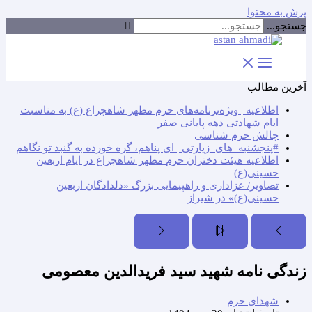
پرش به محتوا
جستجو...
آخرین مطالب
اطلاعیه | ویژه‌برنامه‌های حرم مطهر شاهچراغ (ع) به مناسبت
ایام شهادتی دهه پایانی صفر
چالش حرم شناسی
#پنجشنبه_های_زیارتی | ای پناهم، گره خورده به گنبد تو نگاهم
اطلاعیه هیئت دختران حرم مطهر شاهچراغ در ایام اربعین
حسینی(ع)
تصاویر/ عزاداری و راهپیمایی بزرگ «دلدادگان اربعین
حسینی(ع)» در شیراز
زندگی نامه شهید سید فریدالدین معصومی
شهدای حرم