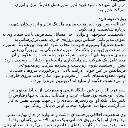
در زمان شهادت، سید فریدالدین مدیرعامل هلدینگ برق و انرژی
شرکت غدیر بود.
روایت دوستان
:
عبدالله حسن‌پور، دبیر هیئت مدیره هلدینگ غدیر و از دوستان شهید،
درباره شخصیت او می‌گوید:
«شخصیت چندوجهی و توانایی حل مسائل سید فرید، باعث شد تا وی به
عنوان مدیرعامل حساس‌ترین پروژه‌ی جاری، یعنی برق‌رسانی به
مجتمع صنایع آلومینیوم جنوب، انتخاب شود. اهمیت این هلدینگ به ویژه
در صنعت برق بسیار بالاست؛ مدیریت هلدینگی به این بزرگی یعنی
رهبری مجموعه‌ای که چندین شرکت زیرمجموعه دارد. علاوه بر آن،
مدیرعامل یک شرکت سرمایه‌گذاری مانند غدیر اختیارات وسیعی دارد؛
بیش از ششصد نیروی زیردست و سیزده شرکت زیرمجموعه.
فریدالدین در عین جوانی درایت بالایی در برخورد با نیروها داشت. با
وجود محدودیت‌های ناشی از تحریم و نبود امکان جذب نیروی خارجی،
او می‌دانست چگونه از منابع اندک بهترین بهره را ببرد».
سید فریدالدین در عین جایگاه علمی و مدیریتی، از لحاظ معنوی نیز
انسانی برجسته بود. فضای غرب و امکانات دنیایی نه تنها رفتارش را
تغییر نداد، بلکه او این زنجیرهای مادی را در جهت تهذیب نفس به کار
می‌گرفت. شهادت، همواره انتخاب او برای پایان زندگی بود.
وی شخصیت اخلاقی برجسته‌ای داشت و همواره در حال تهذیب نفس
بود. رفتار او با یک نیروی خدماتی و یک مدیر بالادستی یکسان بود؛ با
همه رفیق بود و در کار، حرفه‌ای و قاطع برخورد می‌کرد. تواضع او چنان