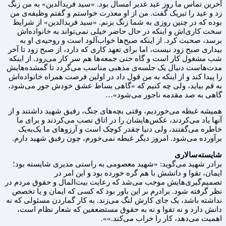
آخرین تماس ما روز عید غدیر امسال بود. «سید فریدالدین» به من زنگ
زد و عید را تبریک گفت. من از او معذرت خواستم و گفتم وظیفه‌ی من
بوده که در چنین روزی به شما زنگ بزنم. «سید فریدالدین» از شرایط
سخت کاری‌اش و اینکه در حال حاضر خیلی نمی‌تواند به خانواده‌اش
برسد، صحبت کرد. از اینکه صبح‌ها خواب‌آلود است و روحیه‌ی او به
بیداری صبح زود نیست، اما برای تعهد کاری که دارد، از صبح زود تا آخر
شب مشغول کار است و گاه حتی جمعه‌ها هم سر کار می‌رود. از اینکه
مدت‌هاست دنبال یک جلسه‌ی مذهبی مناسب می‌گردد تا گمشده‌هایش
را پیدا کند و از اینکه به من قول داد در اولین فرصت همراه خانواده‌اش
به قم بیاید، ولی چه کنیم که «گاهی بساط عشق خودش جور می‌شود،
گاهی به صد مقدمه ناجور می‌شود»…
همیشه غبطه می‌خوردیم، وقتی بچه‌های جنگ، رفیق شهید داشتند و از
آنها یاد می‌کردند، عکس‌هایشان را در اتاق نصب می‌کردند و برای ما
خاطره می‌گفتند، ولی دنیا چقدر کوچک است و آرزوهای ما یک‌به‌یک
برآورده می‌شود. امروز دیگر غبطه نمی‌خورم، چون رفیق شهید دارم.
شایسته‌سالاری
برادر شهید می‌گوید: «شهید معصومی به راستی مدیری شایسته بود؛
ایمان، تقوا و دانشش با هم گره خورده بود و این امر در
تصمیم‌گیری‌هایش موجب می‌شد که رعایت بیت‌المال و حقوق مردم در
نظر گرفته شود. برادرم بر این باور بود که کسی که ایمان و یا تخصص
نداشته باشد، یک جای کارش لنگ می‌زند. به کار گماردن مسئولی که نه
دانش دارد و نه تقوا و نه به حقوق مستضعفین که شعار نظام است،
اهمیت می‌دهد، کار را خراب می‌کند.»».