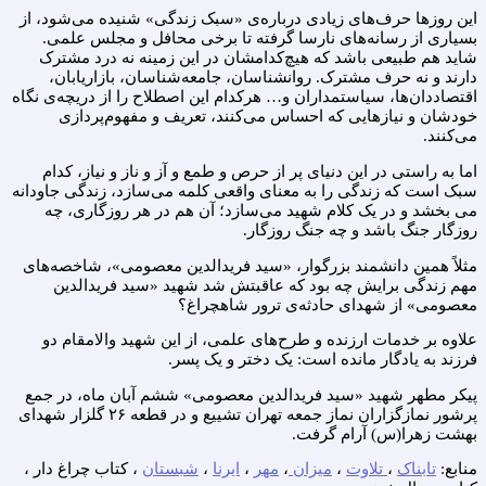
این روزها حرف‌های زیادی درباره‌ی «سبک زندگی» شنیده می‌شود، از
بسیاری از رسانه‌های نارسا گرفته تا برخی محافل و مجلس علمی.
شاید هم طبیعی باشد که هیچ‌کدامشان در این زمینه نه درد مشترک
دارند و نه حرف مشترک. روانشناسان، جامعه‌شناسان، بازاریابان،
اقتصاددان‌ها، سیاستمداران و… هرکدام این اصطلاح را از دریچه‌ی نگاه
خودشان و نیازهایی که احساس می‌کنند، تعریف و مفهوم‌پردازی
می‌کنند.
اما به راستی در این دنیای پر از حرص و طمع و آز و ناز و نیاز، کدام
سبک است که زندگی را به معنای واقعی کلمه می‌سازد، زندگی جاودانه
می‌ بخشد و در یک کلام شهید می‌سازد؛ آن هم در هر روزگاری، چه
روزگار جنگ باشد و چه جنگ روزگار.
مثلاً همین دانشمند بزرگوار، «سید فریدالدین معصومی»، شاخصه‌های
مهم زندگی برایش چه بود که عاقبتش شد شهید «سید فریدالدین
معصومی» از شهدای حادثه‌ی ترور شاهچراغ؟
علاوه بر خدمات ارزنده و طرح‌های علمی، از این شهید والامقام دو
فرزند به یادگار مانده است: یک دختر و یک پسر.
پیکر مطهر شهید «سید فریدالدین معصومی» ششم آبان ماه، در جمع
پرشور نمازگزاران نماز جمعه تهران تشییع و در قطعه ۲۶ گلزار شهدای
بهشت زهرا(س) آرام گرفت.
منابع:
تابناک
،
تلاوت
،
میزان
،
مهر
،
ایرنا
،
شبستان
، کتاب چراغ دار ،