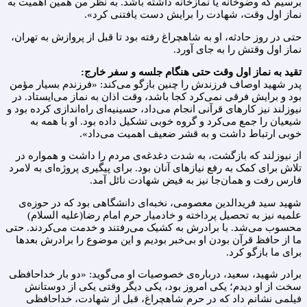
برسیم که وضوخانه یا نمازخانه داشته باشد. به نظر من همین اهمیت به
نماز اول وقت، شهادت را برایش دست یافتنی کرد».
حتی در روز حادثه، او به شاهچراغ رفته بود تا قبل از پروازش به تهران،
نماز اول وقتش را به جای آورد.
تقید به نماز اول وقت حتی هنگام جلسه و سفر خارج
:
پدر شهید اوصاف فرزندش را چنین بازگو می‌کند: «فرزندم بسیار مؤمن
بود و برایش فرقی نمی‌کرد کجا باشد، وقت اذان به نماز می‌ایستاد. در
نیوزلند نیز کارهای قرآنی انجام می‌داد، حسینیه‌ای راه‌اندازی کرده بود و
شیعیان را جمع می‌کرد و گروه خوبی تشکیل داده بود. او با همه به
خوبی ارتباط داشت و به قشر ضعیف اهمیت می‌داد».
از نیوزلند که بازگشت، به شدت دغدغه‌ی مردم را داشت و همواره در
تلاش برای کمک به رفع نیازهای آنان بود. برای پیگیری پروژه‌ای به لامرد
فارس رفت و همان‌جا نیز به فیض شهادت نائل آمد.
شهید سید فریدالدین معصومی، نخبه‌ای دانشگاهی بود که در حوزه‌ی
علمیه نیز به تحصیل پرداخته و خادمیار حرم امام رضا(علیه السلام)
محسوب می‌شد. با برادرش به کشیک می‌رفتند و خدمت می‌کردند. حتی
ما از حافظ قرآن بودن او بی‌خبر بودیم و این موضوع را برادرش بعدها
برای ما بازگو کرد.
برادر شهید، سعید، درباره‌ی خصوصیات او می‌گوید: «دو بار خداحافظی
سخت از او دیدم؛ یکی امروز بود، یکی دیگر وقتی یکی از دوستانش
فیلمی نشانم داد که در حرم شاهچراغ، قبل از شهادت، خداحافظی