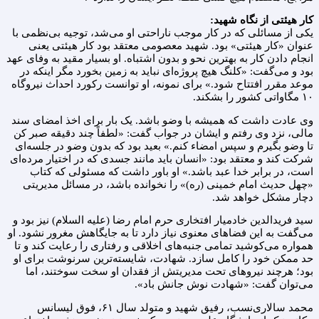
کار هیئتی از نگاه شهید
:
یکی از مسائلی که در کار موجب ناراحتی او می‌شد، توجیه بی‌نظمی با
عنوان «کار هیئتی» بود. شهید معصومی معتقد بود کار هیئتی یعنی
انجام دادن کار به بهترین نحو و بدون اشتباه. او بسیار مقید به وفای عهد
بود و می‌گفت: «کلنگ هیچ پروژه‌ای نباید به زمین بخورد مگر اینکه در
موعد مقرر افتتاح شود.» برای نمونه، او توانست رکورد احداث نیروگاه
۱۰ مگاواتی کشور را بشکند.
وی عادت داشت که همیشه با وضو باشد. یک بار برای اخذ امضای سند
مالی، نزد وی رفتم و ایشان در جواب گفت: «لطفاً چند دقیقه صبر کن
تا وضو بگیرم و سپس امضاء کنم.» بعید بود که بدون وضو در جلسه‌ای
شرکت کند و معتقد بود: «انسان باید مانند جسدی که در اختیار مرده‌ای
است، در برابر خدا عبد باشد.» او باور داشت که مسئولی که کتاب
«چهل حدیث امام خمینی (ره)» را نخوانده باشد، در مسائل مدیریتی
دچار مشکل خواهد شد.
سید فریدالدین خادمیار افتخاری حرم امام رضا (علیه السلام) نیز بود و
می‌گفت به این فضاهای معنوی نیاز دارد تا به جایگاهش مغرور نشود. او
همواره می‌کوشید تمامی جنبه‌های اخلاقی و رفتاری را رعایت کند و تا
حد ممکن خود را کامل سازد. شهادت، شایسته‌ترین سرنوشت برای او
بود؛ هرچند نیروهای تحت مدیریتش از فقدان او سخت سوختند، اما
می‌توان گفت: «شهادت نوش جانش باد».
محمد سالاری‌نسب، رفیق شهید و متولد سال ۶۱، فوق لیسانس