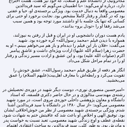
مکاترونیک از دانشگاه علم و صنعت، که خود نیز هفت، هشت اختراع
دارد، درباره او می‌گوید: «با اطمینان می‌گویم که سید فریدالدین
معصومی واقعاً به دنبال خدمت بود. ویژگی برجسته‌ی او، حیا و عفتی
بود که در گفتار و رفتار کاملاً مشخص بود. نجابت برخورد او حتی برای
کسانی که تنها یک جلسه با او داشتند مورد توجه بود و همین سبب
می‌شد رفقا او را «تودل برو» بدانند».
یادم هست دوران دانشجویی او در ایران و قبل از رفتن به نیوزلند،
همواره با دیدن فیلم «محمد رسول‌الله» گره خورده بود. شهید
می‌گفت: «فلان بار این فیلم را دیده‌ام و باز هم می‌خواهم ببینم.» او به
حضرت زهرا (سلام الله علیها) ارادت ویژه‌ای داشت و عاشق پیامبر
اکرم (صلوات الله علیه) بود، و این عشق و ارادت مسیر زندگی و رفتار
او را در تمام مراحل شکل می‌داد.
انگار هر دفعه از طریق فیلم «محمد رسول‌الله»، عشق خودش را
تقویت می‌کرد و رابطه‌اش با معارف اهل‌بیت(علیهم السلام) را عمق
می‌بخشید.
«امیرحسین منصوری نوری»، دوست دیگر شهید در دوره‌ی تحصیلش در
رشته‌ی مهندسی متالوژی و در حال حاضر دکتری فلسفه، که استاد
دانشگاه و معاون پژوهشی داخلی حوزه‌ی مروی است، در مورد شهید
معصومی می‌گوید: «از سال ۱۳۸۰ در دانشگاه با سید فریدالدین آشنا
شدم. ویژگی برجسته‌ی شهید معصومی از نظر من خوش‌اخلاقی ایشان
بود. توفیق الهی و اخلاص او باعث شد که عاقبتش ختم به شهادت شود.
نقطه‌ی عطف و اوج زندگی شهید معصومی، تعبد نسبت به خواست پدر
و مادرش بود. به طور کلی، سید فریدالدین به مباحث اعتقادی اهتمام