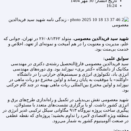
تاریخ انتشار:
30 مهر 1404
16:24
شهید سید فریدالدین معصومی
، متولد ۲۶/۰۸/۱۳۶۲ در تهران، جوانی که
علم، مدیریت و معنویت را در هم آمیخت و نمونه‌ای از تعهد، اخلاص و
خدمت بی‌منت بود.
سوابق علمی
:
سید فریدالدین معصومی فارغ‌التحصیل رشته‌ی دکتری در مهندسی
مکانیک از دانشگاه «کنتر بری» نیوزلند بود. وی دوره‌های مهندسی
انرژی باد، تکنولوژی انرژی و سیستم‌های حرارتی را در دانشگاه
«اوکلند» با موفقیت به پایان رساند و اولین مخترع دو ربات ماهی در
نیوزلند و اولین مخترع بین‌المللی ربات ماهی بهینه در چند گام حرکتی
بود.
شهید معصومی نقش بی‌بدیلی در تکمیل و راه‌اندازی طرح‌های برق و
انرژی کشور داشت. او با برگزاری نشست‌های متعدد با مسئولان،
پیگیری ساخت پروژه نیروگاه ۹۱۳ مگاواتی سیکل ترکیبی غدیر انرژی در
منطقه ویژه اقتصادی لامرد را تداوم بخشید؛ پروژه‌ای که نقطه عطفی
در صنعت آلومینیوم کشور به شمار می‌رود.
مدیریت
: