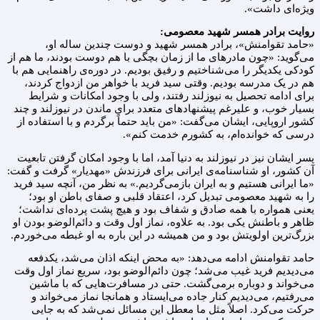
ویژه‌ای داشت».
روایت برادر همسر شهید معصومی
:
«حامد تقوامنش»، برادر همسر شهید و دوست چندین ساله او،
می‌گوید: «چون مادرهای ما از زمان بچگی با هم دوست بودند، ما هم از
کودکی یکدیگر را می‌شناختیم و رفیق بودیم. در دوره‌ی راهنمایی هم با
هم در یک مدرسه بودیم. وقتی سید فرید با خواهر من ازدواج کردند،
برای ادامه تحصیل به نیوزلند رفتند، ولی با وجود امکانات و شرایط
بسیار خوب، و علیرغم پیشنهادهای متعدد برای ماندن در نیوزلند و چند
کشور اروپایی، ایشان می‌گفت: «من باید حتماً برگردم و با استفاده از
درسی که خوانده‌ام، به کشورم خدمت کنم».
پسر ایشان نیز در نیوزلند به دنیا آمد، اما با وجود امکان گرفتن تابعیت
آن کشور، او شناسنامه‌ی ایرانی برای فرزندش «مهدیار» گرفت و گفت:
«ما ایرانی هستیم و به ایران بازمی‌گردیم.» به نظر من، آنچه سید فرید
را به شهید معصومی تبدیل کرد، اعتقاد قلبی و صفای باطن او بود؛
یعنی همواره با همه صادق و شفاف بود و هیچ پشت پرده‌ای نداشت؛
ظاهر و باطنش یکی بود. به علاوه، نماز اول وقت و دائم‌الوضو بودن او
بزرگ‌ترین اولویتش بود و من همیشه در این باره به او غبطه می‌خوردم.
حامد تقوامنش ادامه می‌دهد: «به محض اینکه اذان می‌شد، یکدفعه
می‌دیدیم فرید غیب می‌شد؛ چون دائم‌الوضو بود، سریع نماز اول وقت
می‌خواند و دوباره برمی‌گشت. حتی در مسافرت‌هایی که با ماشین
می‌رفتیم، می‌دیدیم کنار جاده می‌ایستاد و همانجا نماز می‌خواند و
حرکت می‌کرد. اصلاً مثل ما معطل این مسائل نمی‌شد که به جایی