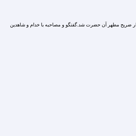
1401 صورت گرفت و منجر به شهادت زائران در جوار ضریح مطهر آن حضرت شد.گفتگو و مصاحبه با خدام و شاهدین