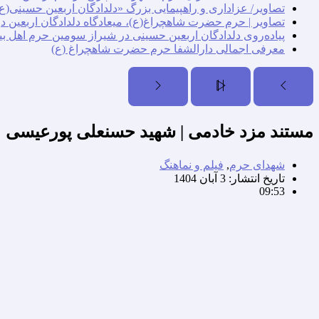
تصاویر/ عزاداری و راهپیمایی بزرگ «دلدادگان اربعین حسینی(ع)
تصاویر | حرم حضرت شاهچراغ(ع)، میعادگاه دلدادگان اربعین د
پیاده‌روی دلدادگان اربعین حسینی در شیراز سومین حرم اهل بی
معرفی اجمالی دارالشفا حرم حضرت شاهچراغ (ع)
مستند مزد خادمی | شهید حسنعلی پورعیسی
شهدای حرم
,
فیلم و نماهنگ
تاریخ انتشار:
3 آبان 1404
09:53