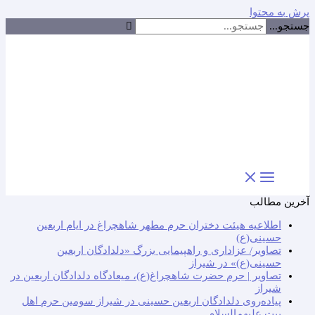
پرش به محتوا
جستجو...
آخرین مطالب
اطلاعیه هیئت دختران حرم مطهر شاهچراغ در ایام اربعین
حسینی(ع)
تصاویر/ عزاداری و راهپیمایی بزرگ «دلدادگان اربعین
حسینی(ع)» در شیراز
تصاویر | حرم حضرت شاهچراغ(ع)، میعادگاه دلدادگان اربعین در
شیراز
پیاده‌روی دلدادگان اربعین حسینی در شیراز سومین حرم اهل
بیت علیهم‌السلام