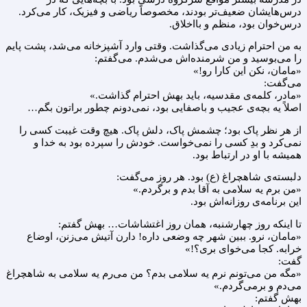
درس‌هایشان ضعیف‌تر بودند، مخصوصاً ریاضی و فیزیک، کار می‌کرد.
درس‌خوان بود، منظم و بااخلاق.
به من احترام زیادی می‌گذاشت. وقتی وارد آشپزخانه می‌شد، پشت پایم
را می‌بوسید و من شرمنده‌اش می‌شدم. می‌گفتم:
«مامان، نکن این کارا رو!»
می‌گفت:
«مادر، کلمه‌ی مقدسیه، باید بهش احترام گذاشت.»
اصلاً یه بچه‌ی عجیب و باصفایی بود، نمی‌دونم چطور براتون بگم…
از هر نظر پاک بود؛ چشمش پاک، دلش پاک. هیچ وقت غیبت کسی را
نمی‌کرد و بدِ کسی را نمی‌خواست. خودش را سپرده بود به خدا و
همیشه با او در ارتباط بود.
دلبسته‌ی شاهچراغ (ع) بود. هر روز می‌گفت:
«من برم یه سلامی به آقا بدم و برگردم.»
این برنامه‌ی روزانه‌اش بود.
تا اینکه روز چهارشنبه، همان روز اغتشاشات… بهش گفتم:
«مامان، نرو. ببین شهر چه وضعی داره! دارن آتیش می‌زنن، اوضاع
خرابه. کجا می‌خوای بری؟!»
گفت:
«مگه من می‌تونم نرم یه سلامی بدم؟ من می‌رم یه سلامی به شاهچراغ
می‌دم و برمی‌گردم.»
بهش گفتم: