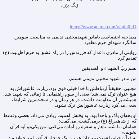
https://www.aparat.com/v/mln0nl1
مصاحبه اختصاصی بامادر شهیدمجتبی ندیمی به مناسبت سومین
سالگرد شهدای حرم مطهر:
روایتی از مادری داغدار که فرزندش را در راه عشق به حرم اهل‌بیت (ع)
تقدیم کرد
بسم ربّ الشهداء و الصدیقین
من مادر شهید مجتبی ندیمی هستم.
مجتبی، حقیقتاً ارتباطش با خدا خیلی قوی بود. زیارت عاشوراش به
هیچ عنوان ترک نمی‌شد؛ یعنی از سوم راهنمایی تا زمانی که شهید شد،
همیشه بر آن مداومت داشت. در هر زمان و در سخت‌ترین شرایط،
سعی می‌کرد زیارت عاشورایش ترک نشود.
او بچه‌ای پاک و باخدا بود، به وقتش اهمیت زیادی می‌داد. بعضی وقت‌ها
که از شاهچراغ (ع) برمی‌گشت، می‌گفت:
«مامان، تا شما ناهار و سفره رو آماده می‌کنی، من یکی‌دو آیه قرآن
بخونم.»
به قرآن خیلی اهمیت می‌داد؛ هر روز یک جزء از قرآن را می‌خواند و در