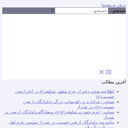
پرش به محتوا
جستجو...
آخرین مطالب
اطلاعیه هیئت دختران حرم مطهر شاهچراغ در ایام اربعین
حسینی(ع)
تصاویر/ عزاداری و راهپیمایی بزرگ «دلدادگان اربعین
حسینی(ع)» در شیراز
تصاویر | حرم حضرت شاهچراغ(ع)، میعادگاه دلدادگان اربعین در
شیراز
پیاده‌روی دلدادگان اربعین حسینی در شیراز سومین حرم اهل
بیت علیهم‌السلام