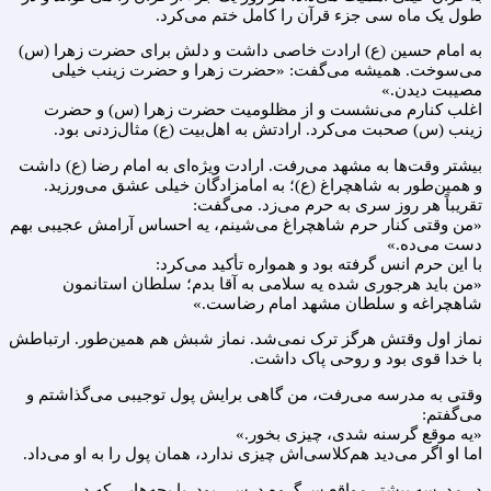
طول یک ماه سی جزء قرآن را کامل ختم می‌کرد.
به امام حسین (ع) ارادت خاصی داشت و دلش برای حضرت زهرا (س)
می‌سوخت. همیشه می‌گفت: «حضرت زهرا و حضرت زینب خیلی
مصیبت دیدن.»
اغلب کنارم می‌نشست و از مظلومیت حضرت زهرا (س) و حضرت
زینب (س) صحبت می‌کرد. ارادتش به اهل‌بیت (ع) مثال‌زدنی بود.
بیشتر وقت‌ها به مشهد می‌رفت. ارادت ویژه‌ای به امام رضا (ع) داشت
و همین‌طور به شاهچراغ (ع)؛ به امامزادگان خیلی عشق می‌ورزید.
تقریباً هر روز سری به حرم می‌زد. می‌گفت:
«من وقتی کنار حرم شاهچراغ می‌شینم، یه احساس آرامش عجیبی بهم
دست می‌ده.»
با این حرم انس گرفته بود و همواره تأکید می‌کرد:
«من باید هرجوری شده یه سلامی به آقا بدم؛ سلطان استانمون
شاهچراغه و سلطان مشهد امام رضاست.»
نماز اول وقتش هرگز ترک نمی‌شد. نماز شبش هم همین‌طور. ارتباطش
با خدا قوی بود و روحی پاک داشت.
وقتی به مدرسه می‌رفت، من گاهی برایش پول توجیبی می‌گذاشتم و
می‌گفتم:
«یه موقع گرسنه شدی، چیزی بخور.»
اما او اگر می‌دید هم‌کلاسی‌اش چیزی ندارد، همان پول را به او می‌داد.
در مدرسه بیشتر مواقع سرگروه درسی بود. با بچه‌هایی که در