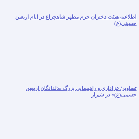
اطلاعیه هیئت دختران حرم مطهر شاهچراغ در ایام اربعین
حسینی(ع)
تصاویر/ عزاداری و راهپیمایی بزرگ «دلدادگان اربعین
حسینی(ع)» در شیراز