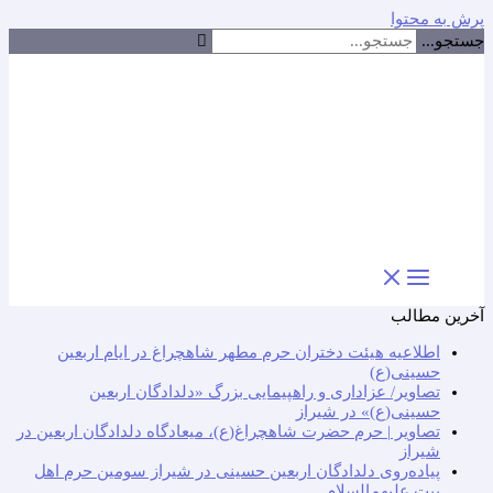
پرش به محتوا
جستجو...
آخرین مطالب
اطلاعیه هیئت دختران حرم مطهر شاهچراغ در ایام اربعین
حسینی(ع)
تصاویر/ عزاداری و راهپیمایی بزرگ «دلدادگان اربعین
حسینی(ع)» در شیراز
تصاویر | حرم حضرت شاهچراغ(ع)، میعادگاه دلدادگان اربعین در
شیراز
پیاده‌روی دلدادگان اربعین حسینی در شیراز سومین حرم اهل
بیت علیهم‌السلام