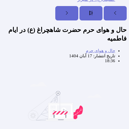
حال و هوای حرم حضرت شاهچراغ (ع)‌ در ایام
فاطمیه
حال و هوای حرم
تاریخ انتشار:
17 آبان 1404
18:36