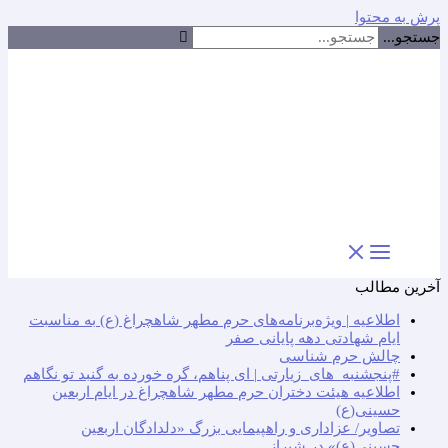
پرش به محتوا
جستجو...
آخرین مطالب
اطلاعیه | ویژه‌برنامه‌های حرم مطهر شاهچراغ (ع) به مناسبت
ایام شهادتی دهه پایانی صفر
چالش حرم شناسی
#پنجشنبه_های_زیارتی | ای پناهم، گره خورده به گنبد تو نگاهم
اطلاعیه هیئت دختران حرم مطهر شاهچراغ در ایام اربعین
حسینی(ع)
تصاویر/ عزاداری و راهپیمایی بزرگ «دلدادگان اربعین
حسینی(ع)» در شیراز