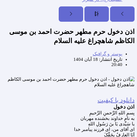
اذن دخول حرم مطهر حضرت احمد بن موسی
الکاظم شاهچراغ علیه السلام
پوستر و گرافیک
تاریخ انتشار:
18 آبان 1404
20:40
دانلود با کیفیت
اذن دخول
بِسمِ اللهِ الرَّحمنِ الرَّحیمِ
به نام خداوند بخشنده مهربان
یا سَیِّدی یَا بنَ رَسُولِ اللهِ
ای آقای من، ای فرزند پیامبر خدا
اَنَا العارِفُ بِحَقِّکَ