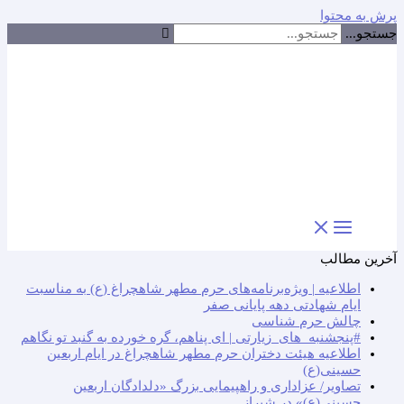
پرش به محتوا
جستجو...
آخرین مطالب
اطلاعیه | ویژه‌برنامه‌های حرم مطهر شاهچراغ (ع) به مناسبت
ایام شهادتی دهه پایانی صفر
چالش حرم شناسی
#پنجشنبه_های_زیارتی | ای پناهم، گره خورده به گنبد تو نگاهم
اطلاعیه هیئت دختران حرم مطهر شاهچراغ در ایام اربعین
حسینی(ع)
تصاویر/ عزاداری و راهپیمایی بزرگ «دلدادگان اربعین
حسینی(ع)» در شیراز