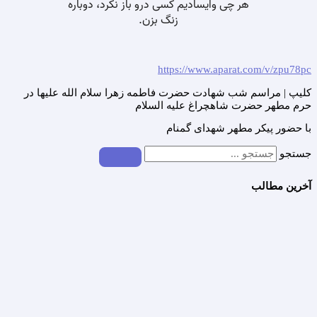
https://www.aparat.com/v/zpu78pc
کلیپ | مراسم شب شهادت حضرت فاطمه زهرا سلام الله علیها در
حرم مطهر حضرت شاهچراغ علیه السلام
با حضور پیکر مطهر شهدای گمنام
جستجو
آخرین مطالب