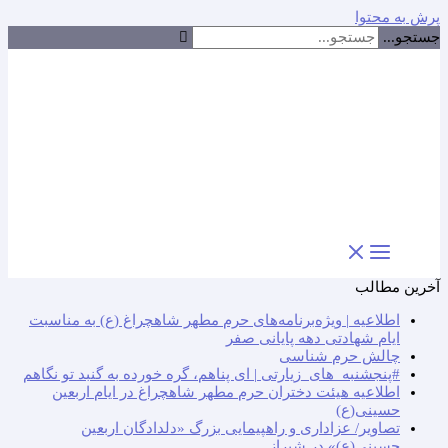
پرش به محتوا
جستجو...
آخرین مطالب
اطلاعیه | ویژه‌برنامه‌های حرم مطهر شاهچراغ (ع) به مناسبت
ایام شهادتی دهه پایانی صفر
چالش حرم شناسی
#پنجشنبه_های_زیارتی | ای پناهم، گره خورده به گنبد تو نگاهم
اطلاعیه هیئت دختران حرم مطهر شاهچراغ در ایام اربعین
حسینی(ع)
تصاویر/ عزاداری و راهپیمایی بزرگ «دلدادگان اربعین
حسینی(ع)» در شیراز