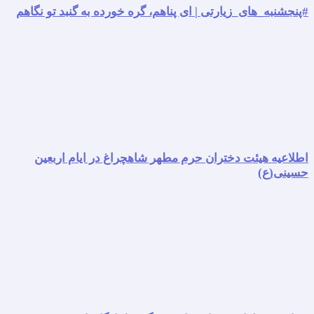
#پنجشنبه_های_زیارتی | ای پناهم، گره خورده به گنبد تو نگاهم
اطلاعیه هیئت دختران حرم مطهر شاهچراغ در ایام اربعین
حسینی(ع)