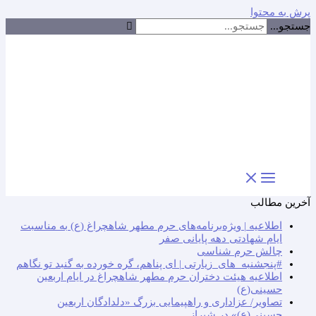
پرش به محتوا
جستجو...
آخرین مطالب
اطلاعیه | ویژه‌برنامه‌های حرم مطهر شاهچراغ (ع) به مناسبت
ایام شهادتی دهه پایانی صفر
چالش حرم شناسی
#پنجشنبه_های_زیارتی | ای پناهم، گره خورده به گنبد تو نگاهم
اطلاعیه هیئت دختران حرم مطهر شاهچراغ در ایام اربعین
حسینی(ع)
تصاویر/ عزاداری و راهپیمایی بزرگ «دلدادگان اربعین
حسینی(ع)» در شیراز