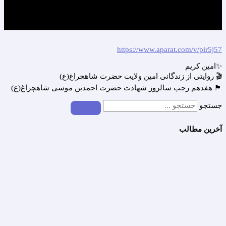
https://www.aparat.com/v/pir5j57
✨امین کریم
🎬 روایتی از زندگانی امین ولایت حضرت شاهچراغ(ع)
🏴 هفدهم رجب سالروز شهادت حضرت احمدبن موسی شاهچراغ(ع)
جستجو
آخرین مطالب