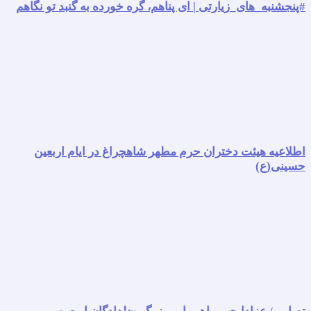
#پنجشنبه_های_زیارتی | ای پناهم، گره خورده به گنبد تو نگاهم
اطلاعیه هیئت دختران حرم مطهر شاهچراغ در ایام اربعین
حسینی(ع)