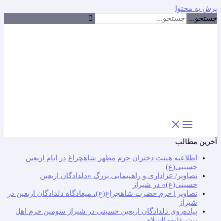
پرش به محتوا
جستجو...
آخرین مطالب
اطلاعیه هیئت دختران حرم مطهر شاهچراغ در ایام اربعین
حسینی(ع)
تصاویر/ عزاداری و راهپیمایی بزرگ «دلدادگان اربعین
حسینی(ع)» در شیراز
تصاویر | حرم حضرت شاهچراغ(ع)، میعادگاه دلدادگان اربعین در
شیراز
پیاده‌روی دلدادگان اربعین حسینی در شیراز سومین حرم اهل
بیت علیهم‌السلام