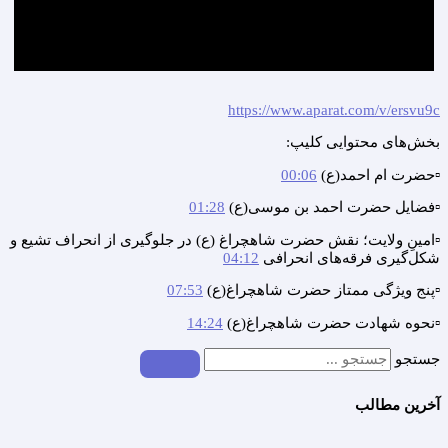
https://www.aparat.com/v/ersvu9c
بخش‌های محتوایی کلیپ:
▫️حضرت ام احمد(ع)
00:06
▫️فضایل حضرت احمد بن موسی(ع)
01:28
▫️امینِ ولایت؛ نقش حضرت شاهچراغ (ع) در جلوگیری از انحراف تشیع و
شکل‌گیری فرقه‌های انحرافی
04:12
▫️پنج ویژگی ممتاز حضرت شاهچراغ(ع)
07:53
▫️نحوه شهادت حضرت شاهچراغ(ع)
14:24
جستجو
آخرین مطالب