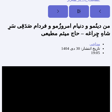
من دینُمو و دنیام امروزُمو و فردام صَدَقِی سَرِ
شاهِ چِراغه – حاج میثم مطیعی
مداحی
تاریخ انتشار:
30 دی 1404
19:05