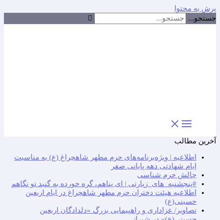
پرش به محتوا
جستجو...
آخرین مطالب
اطلاعیه | ویژه‌برنامه‌های حرم مطهر شاهچراغ (ع) به مناسبت
ایام شهادتی دهه پایانی صفر
چالش حرم شناسی
#پنجشنبه_های_زیارتی | ای پناهم، گره خورده به گنبد تو نگاهم
اطلاعیه هیئت دختران حرم مطهر شاهچراغ در ایام اربعین
حسینی(ع)
تصاویر/ عزاداری و راهپیمایی بزرگ «دلدادگان اربعین
حسینی(ع)» در شیراز