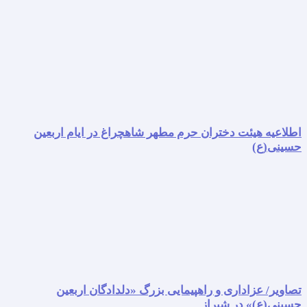
اطلاعیه هیئت دختران حرم مطهر شاهچراغ در ایام اربعین
حسینی(ع)
تصاویر/ عزاداری و راهپیمایی بزرگ «دلدادگان اربعین
حسینی(ع)» در شیراز