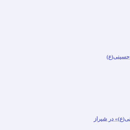
 حسینی(ع)
نی(ع)» در شیراز