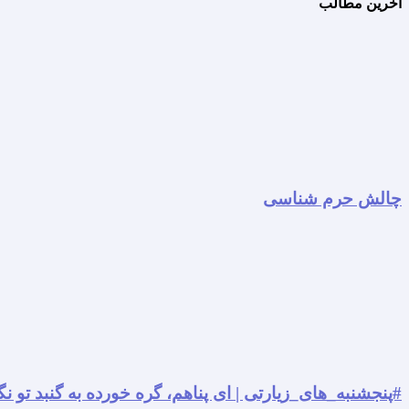
آخرین مطالب
چالش حرم شناسی
#پنجشنبه_های_زیارتی | ای پناهم، گره خورده به گنبد تو نگ