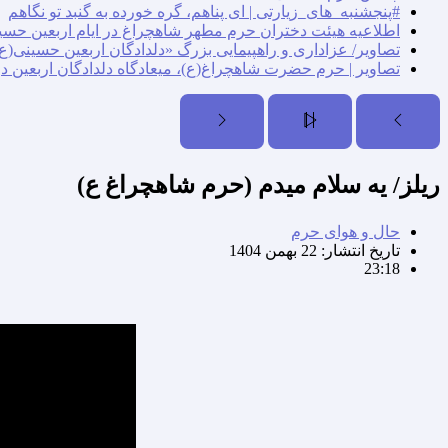
#پنجشنبه_های_زیارتی | ای پناهم، گره خورده به گنبد تو نگاهم
اطلاعیه هیئت دختران حرم مطهر شاهچراغ در ایام اربعین حسی
تصاویر/ عزاداری و راهپیمایی بزرگ «دلدادگان اربعین حسینی(ع)
تصاویر | حرم حضرت شاهچراغ(ع)، میعادگاه دلدادگان اربعین د
ریلز/ یه سلام میدم (حرم شاهچراغ ع)
حال و هوای حرم
تاریخ انتشار:
22 بهمن 1404
23:18