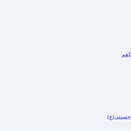
اهم
 حسینی(ع)