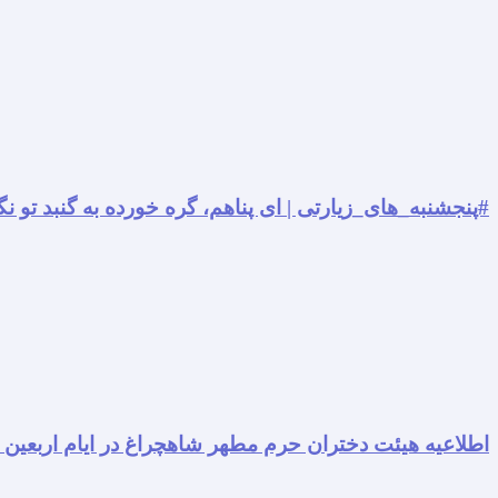
#پنجشنبه_های_زیارتی | ای پناهم، گره خورده به گنبد تو نگ
اطلاعیه هیئت دختران حرم مطهر شاهچراغ در ایام اربعین