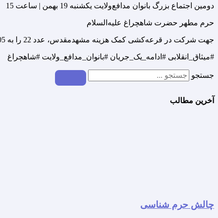
دومین اجتماع بزرگ بانوان مدافع‌ولایت یکشنبه 19 بهمن | ساعت 15
حرم مطهر حضرت شاهچراغ علیه‌السلام
جهت شرکت در قرعه‌کشی کمک هزینه مشهدمقدس، عدد 22 را به 30001505 پیامک نمایید
#میثاق_انقلابی #ادامه_یک_جریان #بانوان_مدافع_ولایت #شاهچراغ
جستجو
آخرین مطالب
چالش حرم شناسی