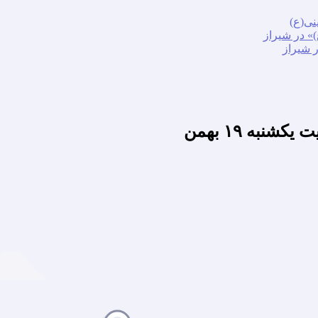
نی(ع)
» در شیراز
ر شیراز
نبه ۱۹ بهمن