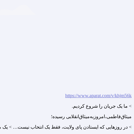
https://www.aparat.com/v/khjm56k
> ما یک جریان را شروع کردیم.
میثاق‌فاطمی،امروزبه‌میثاق‌انقلابی رسیده؛
> در روزهایی که ایستادن پای ولایت، فقط یک انتخاب نیست… > یک