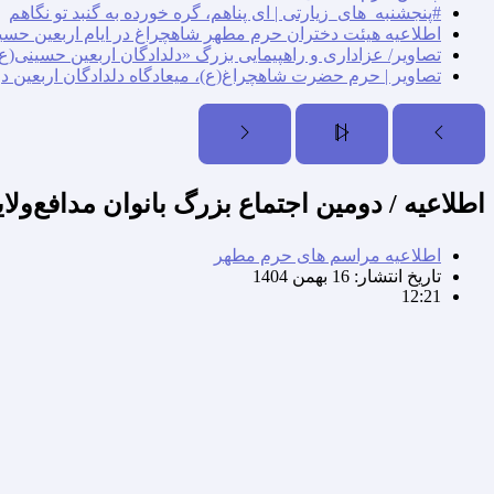
#پنجشنبه_های_زیارتی | ای پناهم، گره خورده به گنبد تو نگاهم
اطلاعیه هیئت دختران حرم مطهر شاهچراغ در ایام اربعین حسی
تصاویر/ عزاداری و راهپیمایی بزرگ «دلدادگان اربعین حسینی(ع)
تصاویر | حرم حضرت شاهچراغ(ع)، میعادگاه دلدادگان اربعین د
اطلاعیه / دومین اجتماع بزرگ بانوان مدافع‌ولایت یکش
اطلاعیه مراسم های حرم مطهر
تاریخ انتشار:
16 بهمن 1404
12:21