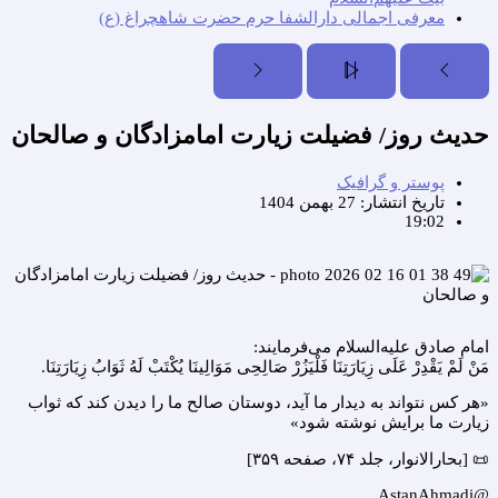
معرفی اجمالی دارالشفا حرم حضرت شاهچراغ (ع)
حدیث روز/ فضیلت زیارت امامزادگان و صالحان
پوستر و گرافیک
تاریخ انتشار:
27 بهمن 1404
19:02
امام صادق‌ علیه‌السلام می‌فرمایند:
مَنْ لَمْ یَقْدِرْ عَلَی زِیَارَتِنَا فَلْیَزُرْ صَالِحِی مَوَالِینَا یُکْتَبْ لَهُ ثَوَابُ زِیَارَتِنَا.
«هر کس نتواند به دیدار ما آید، دوستان صالح ما را دیدن کند که ثواب
زیارت ما برایش نوشته شود»
📜 [بحارالانوار، جلد ۷۴، صفحه ۳۵۹]
@AstanAhmadi