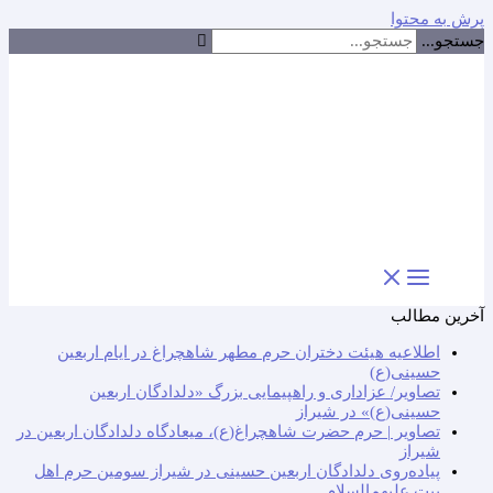
پرش به محتوا
جستجو...
آخرین مطالب
اطلاعیه هیئت دختران حرم مطهر شاهچراغ در ایام اربعین
حسینی(ع)
تصاویر/ عزاداری و راهپیمایی بزرگ «دلدادگان اربعین
حسینی(ع)» در شیراز
تصاویر | حرم حضرت شاهچراغ(ع)، میعادگاه دلدادگان اربعین در
شیراز
پیاده‌روی دلدادگان اربعین حسینی در شیراز سومین حرم اهل
بیت علیهم‌السلام