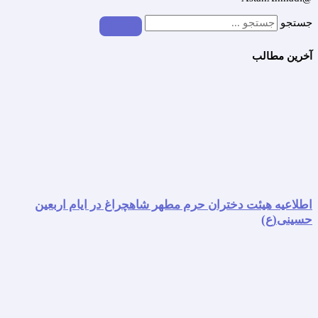
جستجو
آخرین مطالب
اطلاعیه هیئت دختران حرم مطهر شاهچراغ در ایام اربعین
حسینی(ع)