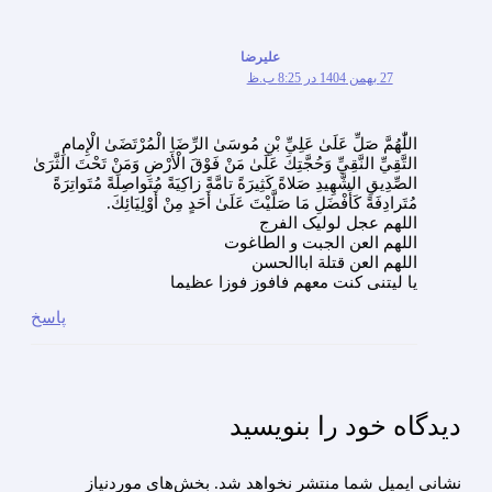
علیرضا
27 بهمن 1404 در 8:25 ب.ظ
اللّٰهُمَّ صَلِّ عَلَىٰ عَلِيِّ بْنِ مُوسَىٰ الرِّضَا الْمُرْتَضَىٰ الْإِمامِ
التَّقِيِّ النَّقِيِّ وَحُجَّتِكَ عَلَىٰ مَنْ فَوْقَ الْأَرْضِ وَمَنْ تَحْتَ الثَّرَىٰ
الصِّدِيقِ الشَّهِيدِ صَلاةً كَثِيرَةً تامَّةً زاكِيَةً مُتَواصِلَةً مُتَواتِرَةً
مُتَرادِفَةً كَأَفْضَلِ مَا صَلَّيْتَ عَلَىٰ أَحَدٍ مِنْ أَوْلِيَائِكَ.
اللهم عجل لولیک الفرج
اللهم العن الجبت و الطاغوت
اللهم العن قتلة اباالحسن
یا لیتنی کنت معهم فافوز فوزا عظیما
پاسخ
دیدگاه‌ خود را بنویسید
نشانی ایمیل شما منتشر نخواهد شد.
بخش‌های موردنیاز