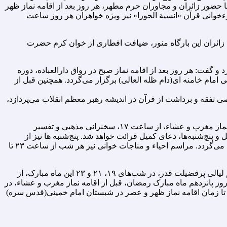
 حضور زائران و مجاوران حرم مطهر، هر روز بعد از اقامه نماز ظهر
وانی قرآن «انسیة الحورا» نیز ویژه خواهران هر روز ساعت
زائران این بارگاه منور، ضیافت افطاری از خوان کرم حضرت
گفت: هر روز بعد از اقامه نماز صبح در رواق دارالعباده، دوره
مام خامنه ای(دام ظله العالی) برگزار می‌گردد. همچنین قبل از
تفقه و برداشت از قرآن در اندیشه رهبر معظم انقلاب می‌پردازد،
حجت الاسلام و المسلمین میرشکاری، در ادامه به برنامه‌های غروب و شب‌های ماه مبارک رمضان اشاره کرد و گفت: هر روز قبل از اقامه نماز مغرب و عشاء، از ساعت ۱۷، سخنرانی مذهبی و تفسیر
نچ‌شنبه‌ها، دعای کمیل قرائت خواهد شد. پنج‌شنبه ها نیز از
ساعت ۱۷ در جوار قبور مطهر شهداء واقع در صحن احمدی(علیه السلام)، ویژه برنامه روایتگری زندگی و مجاهدت‌های شهدای والامقام اجرا می‌گردد. مراسم احیاء و مناجات خوانی نیز هر شب از ساعت ۲۳ تا
معاون فرهنگی آستان مقدس احمدی و محمدی علیهماالسلام، در پایان به برنامه‌های مناسبتی ماه مبارک رمضان اشاره کرد و گفت: مراسم لیالی پرفضیلت قدر، در شب‌های ۱۹، ۲۱ و ۲۳ این ماه مبارک، از
 در روز پانزدهم ماه مبارک رمضان، قبل از اقامه نماز مغرب و عشاء، در
 علیه السلام و مراسم سوگواری سالروز شهادت مولای متقیان؛ حضرت علی علیه السلام نیز ۲۱ رمضان از ساعت ۱۰ صبح تا زمان اقامه نماز ظهر و عصر در شبستان امام خمینی(قدس سره)