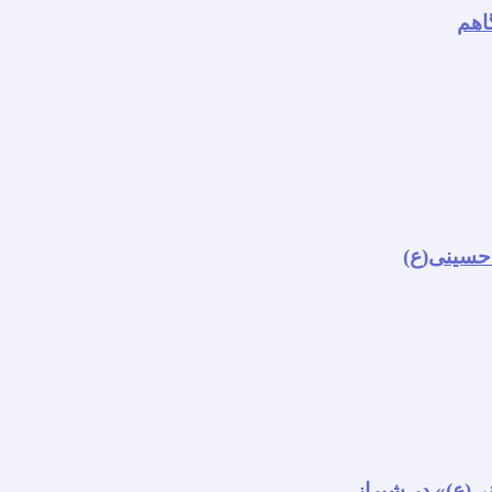
اهم
 حسینی(ع)
نی(ع)» در شیراز