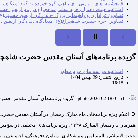
#پنجشنبه_های_زیارتی | ای پناهم، گره خورده به گنبد تو نگاهم
اطلاعیه هیئت دختران حرم مطهر شاهچراغ در ایام اربعین حسی
تصاویر/ عزاداری و راهپیمایی بزرگ «دلدادگان اربعین حسینی(ع)
تصاویر | حرم حضرت شاهچراغ(ع)، میعادگاه دلدادگان اربعین د
گزیده برنامه‌های آستان مقدس حضرت شاهچراغ
اطلاعیه مراسم های حرم مطهر
تاریخ انتشار:
29 بهمن 1404
16:18
💠 اعلام ویژه برنامه‌های ماه مبارک رمضان در آستان مقدس حضرت 
همزمان با رمضان المبارک ۱۴۴۸، ویژه برنامه‌های مختلفی در سوّمین حرم اهل‌بیت علیهم السلام، برگزار می‌گردد.
حجت الاسلام و المسلمین میرشکاری، معاون «فرهنگی، اجتماعی و تب