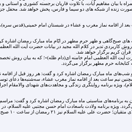
با بیان مفاهیم آیات، با تلاوت قاریان برجسته کشوری و استانی و با
ورت زنده از شبکه های دو سیما و فارس، پخش خواهد شد. محفل جزءخ
عد از اقامه نماز مغرب و عشاء در شبستان امام خمینی(قدس سره)، 
ی صبح‌گاهی و ظهر حرم مطهر در ایّام ماه مبارک رمضان اشاره کرد و 
 کاربردی تدبر در کلام الله مجید در بیانات حضرت آیت الله العظمی ا
قرآن کریم برگزار خواهد شد.
یت الله العظمی امام خامنه ای(دام ظله)»؛ که به بیان روش تخصصی 
ن نیم ساعت بعد از اقامه نماز مغرب عشاء، سه‌شنبه‌ها دعای توسل و پ
گزار می‌گردد. ویژه برنامه ولادت باسعادت امام حسن مجتبی علیه السلام،
صحن امام جواد