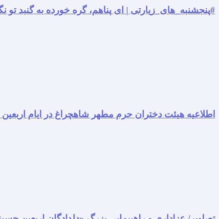
#پنجشنبه_های_زیارتی | ای پناهم، گره خورده به گنبد تو نگ
اطلاعیه هیئت دختران حرم مطهر شاهچراغ در ایام اربعین
تصاویر/ عزاداری و راهپیمایی بزرگ «دلدادگان اربعین حسی