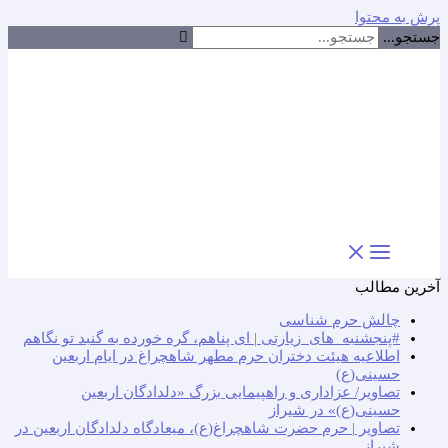
پرش به محتوا
جستجو...
آخرین مطالب
چالش حرم شناسی
#پنجشنبه_های_زیارتی | ای پناهم، گره خورده به گنبد تو نگاهم
اطلاعیه هیئت دختران حرم مطهر شاهچراغ در ایام اربعین
حسینی(ع)
تصاویر/ عزاداری و راهپیمایی بزرگ «دلدادگان اربعین
حسینی(ع)» در شیراز
تصاویر | حرم حضرت شاهچراغ(ع)، میعادگاه دلدادگان اربعین در
شیراز