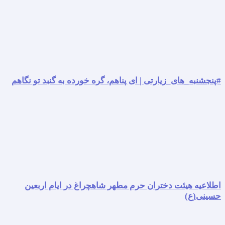
#پنجشنبه_های_زیارتی | ای پناهم، گره خورده به گنبد تو نگاهم
اطلاعیه هیئت دختران حرم مطهر شاهچراغ در ایام اربعین
حسینی(ع)