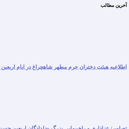
آخرین مطالب
اطلاعیه هیئت دختران حرم مطهر شاهچراغ در ایام اربعین
تصاویر/ عزاداری و راهپیمایی بزرگ «دلدادگان اربعین حسی