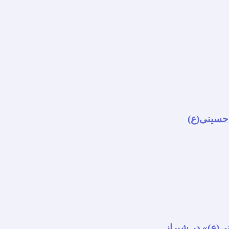
 حسینی(ع)
نی(ع)» در شیراز