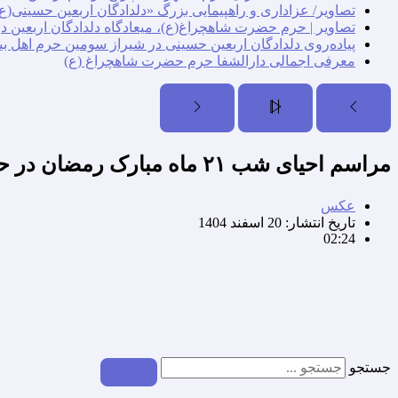
تصاویر/ عزاداری و راهپیمایی بزرگ «دلدادگان اربعین حسینی(ع)
تصاویر | حرم حضرت شاهچراغ(ع)، میعادگاه دلدادگان اربعین د
پیاده‌روی دلدادگان اربعین حسینی در شیراز سومین حرم اهل بی
معرفی اجمالی دارالشفا حرم حضرت شاهچراغ (ع)
مراسم احیای شب ۲۱ ماه مبارک رمضان در حرم مطهر حضرت شاهچراغ (ع)
عکس
تاریخ انتشار:
20 اسفند 1404
02:24
جستجو