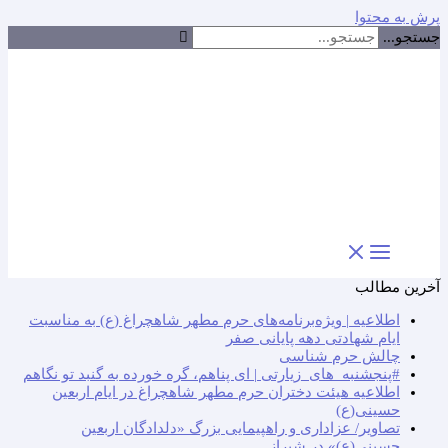
پرش به محتوا
جستجو...
آخرین مطالب
اطلاعیه | ویژه‌برنامه‌های حرم مطهر شاهچراغ (ع) به مناسبت
ایام شهادتی دهه پایانی صفر
چالش حرم شناسی
#پنجشنبه_های_زیارتی | ای پناهم، گره خورده به گنبد تو نگاهم
اطلاعیه هیئت دختران حرم مطهر شاهچراغ در ایام اربعین
حسینی(ع)
تصاویر/ عزاداری و راهپیمایی بزرگ «دلدادگان اربعین
حسینی(ع)» در شیراز