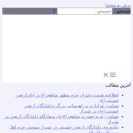
پرش به محتوا
جستجو...
آخرین مطالب
اطلاعیه هیئت دختران حرم مطهر شاهچراغ در ایام اربعین
حسینی(ع)
تصاویر/ عزاداری و راهپیمایی بزرگ «دلدادگان اربعین
حسینی(ع)» در شیراز
تصاویر | حرم حضرت شاهچراغ(ع)، میعادگاه دلدادگان اربعین در
شیراز
پیاده‌روی دلدادگان اربعین حسینی در شیراز سومین حرم اهل
بیت علیهم‌السلام