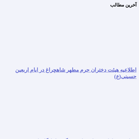
آخرین مطالب
اطلاعیه هیئت دختران حرم مطهر شاهچراغ در ایام اربعین
حسینی(ع)