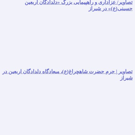
تصاویر/ عزاداری و راهپیمایی بزرگ «دلدادگان اربعین
حسینی(ع)» در شیراز
تصاویر | حرم حضرت شاهچراغ(ع)، میعادگاه دلدادگان اربعین در
شیراز