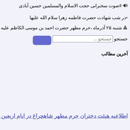
🔊 #صوت سخنرانی حجت الاسلام والمسلمین حسین آبادی
▫️در شب شهادت حضرت فاطمه زهرا سلام الله علیها
🔺 شنبه ۲۵ آذرماه ،حرم مطهر حضرت احمد بن موسی الکاظم علیه السلام
جستجو
آخرین مطالب
اطلاعیه هیئت دختران حرم مطهر شاهچراغ در ایام اربعین