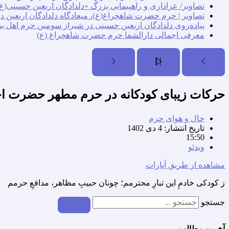
تصاویر/ عزاداری و راهپیمایی بزرگ «دلدادگان اربعین حسینی(ع)
تصاویر | حرم حضرت شاهچراغ(ع)، میعادگاه دلدادگان اربعین د
پیاده‌روی دلدادگان اربعین حسینی در شیراز سومین حرم اهل بی
معرفی اجمالی دارالشفا حرم حضرت شاهچراغ (ع)
حرکات زیبای کودکانه در حرم مطهر حضرت اح
حال و هوای حرم
تاریخ انتشار:
4 دی 1402
15:50
ویدئو
مشاهده از طریق آپارات
ز کودکی خادمِ این تبارِ محترمم؛ چونان حبیبِ مظاهر، مدافعِ حرمم
جستجو
آخرین مطالب