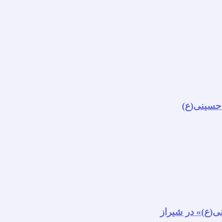
 حسینی(ع)
نی(ع)» در شیراز