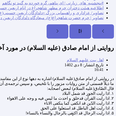
#پنجشنبه_های_زیارتی | ای پناهم، گره خورده به گنبد تو نگاهم
اطلاعیه هیئت دختران حرم مطهر شاهچراغ در ایام اربعین حسی
تصاویر/ عزاداری و راهپیمایی بزرگ «دلدادگان اربعین حسینی(ع)
تصاویر | حرم حضرت شاهچراغ(ع)، میعادگاه دلدادگان اربعین د
روایتی از امام صادق (علیه السلام) در مورد آ
اهل بیت علیهم السلام
تاریخ انتشار:
8 دی 1402
16:41
در روایتى از امام صادق(علیه السلام) اشاره به دهها نوع از این مفا
ما ذیلاً قسمتى از متن روایات مزبور را با تلخیص، و سپس ترجمه‌ی آن ر
قال الصّادق(علیه السلام) لبعض اصحابه:
١. اذا رایت الجور قد شمل البلاد
٢. اذا رایت القرآن قدخلق و احدث ما لیس فیه و وجه على الاهواء
٣. اذا رایت الدّین قد انکفى کما ینکفى الاناء
٤. اذا رایت اهل الباطل قد استعلوا على الحق
٥. اذا رایت الرجال قد اکتفى بالرجال والنساء بالنساء!