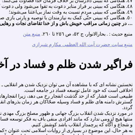
٤٧. هنگامى که ببینى دادرسان بر خلاف فرمان خدا قضاوت مى‌کنند؛
٤٨. هنگامى که ببینى بر فراز منابر دعوت به تقوا مى‌شود ولى دعوت کننده خود به آن عمل نمى‌کند؛
٤٩. هنگامى که ببینى مردم نسبت به وقت نماز بى‌اعتنا مى‌شوند؛
٥٠. هنگامى که ببینى حتّى کمک به نیازمندان با توصیه و پارتى بازى صورت مى‌گیرد، نه براى خدا؛
… در چنین زمانى مراقب خویش باش و از خدا تقاضاى نجات و رهایى ا
منبع حدیث : . بحارالانوار، ج ٥٢، ص ٢٥٦ تا ٢٦٠.
منبع متن
منبع سایت حضرت آیت الله العظمی مکارم شیرازی
فراگیر شدن ظلم و فساد در آخ
نخستین نشانه اى که با مشاهده آن مى توان نزدیک شدن هر انقلابى ـ 
اخلاقى است که خود عامل توسعه فساد در جامعه است.
طبیعى است فشار که از حد گذشت انفجار رخ مى دهد، زیرا انفجارهاى ا
گسترش دامنه هاى ظلم و فساد وسیله ضحّاکان هر زمان بذرهاى انقلاب
گردد.
در مورد نزدیک شدن انقلاب بزرگ جهانى و ظهور مصلح بزرگ مهدى نی
منتها هیچ لزومى ندارد که مانند افرادى منفى باف به فکر توسعه فساد 
و شجاع و آگاه که پرچمدار انقلاب باشد کوشش کنیم.
به هر حال، این موضوع در بسیارى از روایات اسلامى تحت عنوان «کما 