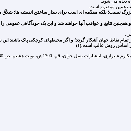
ه دیده مى شود.
قلاب همین موضوع است.
 بزرگ نیست؛ بلکه مقدّمه اى است براى بیدار ساختن اندیشه ها؛ شلاّق 
 و همچنین نتایج و عواقب آنها خواهند شد و این یک خودآگاهى عمومى را 
مى.
در تمام نقاط جهان آشکار گردد؛ و اگر محیطهاى کوچکى پاک باشند این
 بر اساس روش غالب است.(1)