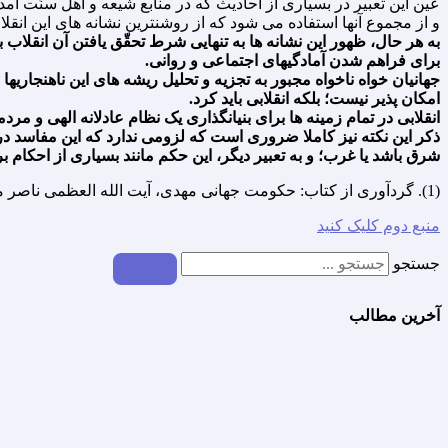
عین این تعبیر در بسیارى از احادیث که در منابع شیعه و اهل سنّت آمد
و از مجموع آنها استفاده مى شود که از روشنترین نشانه هاى این ان
به هر حال، ظهور این نشانه ها به تنهایى شرط تحقّق یافتن آن انقلاب
براى فراهم شدن آمادگیهاى اجتماعى و روانى.
جهانیان خواه ناخواه مجبور به تجزیه و تحلیل ریشه هاى این ناهنجاریها
امکان پذیر نیست؛ بلکه انقلابى باید کرد.
انقلابى در تمام زمینه ها براى بنیانگذارى یک نظام عادلانه الهى و مرد
ذکر این نکته نیز کاملا ضرورى است که لزومى ندارد که این مفاسد 
شرق باشد یا غرب؛ و به تعبیر دیگر، این حکم مانند بسیارى از احکام
(1). گردآوری از کتاب: حکومت جهانی مهدی، آيت الله العظمى ناصر مكارم شيرازى، انتشارات نسل جوان‏، قم، 1390ش، نوبت هشتم، ص 160.
منبع دوم کلیک کنید
جستجو
آخرین مطالب