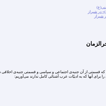
نی(ع)
» در شیراز
ر شیراز
خرالزمان
سد که قسمتى از آن جنبه‌ی اجتماعى و سیاسى و قسمتى جنبه‌ی اخلاقى د
ا براى آنها که به ادبیّات عرب آشنائى کامل ندارند مى‌آوریم: