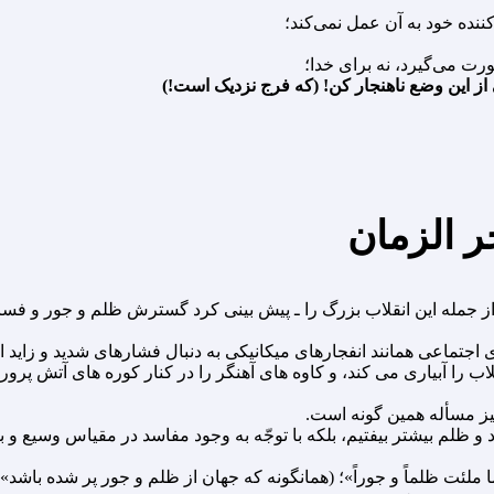
ز این وضع ناهنجار کن! (که فرج نزدیک است!)
ر الزمان
از جمله این انقلاب بزرگ را ـ پیش بینى کرد گسترش ظلم و جور و فساد
جتماعى همانند انفجارهاى میکانیکى به دنبال فشارهاى شدید و زاید ا
 را آبیارى مى کند، و کاوه هاى آهنگر را در کنار کوره هاى آتش پر
ز مسأله همین گونه است.
و ظلم بیشتر بیفتیم، بلکه با توجّه به وجود مفاسد در مقیاس وسیع و ب
ملئت ظلماً و جوراً»؛ (همانگونه که جهان از ظلم و جور پر شده باشد»