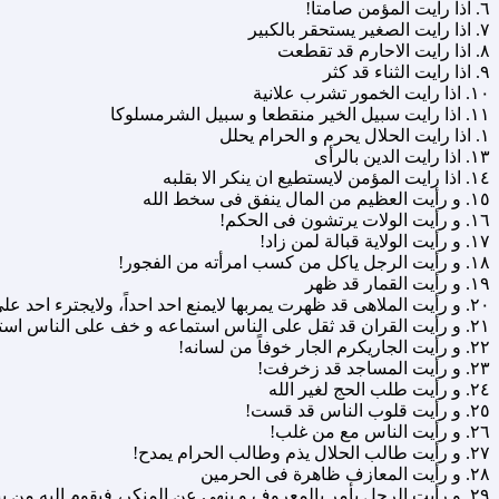
٦. اذا رایت المؤمن صامتاً!
٧. اذا رایت الصغیر یستحقر بالکبیر
٨. اذا رایت الاحارم قد تقطعت
٩. اذا رایت الثناء قد کثر
١٠. اذا رایت الخمور تشرب علانیة
١١. اذا رایت سبیل الخیر منقطعا و سبیل الشرمسلوکا
١. اذا رایت الحلال یحرم و الحرام یحلل
١٣. اذا رایت الدین بالرأى
١٤. اذا رایت المؤمن لایستطیع ان ینکر الا بقلبه
١٥. و رأیت العظیم من المال ینفق فى سخط الله
١٦. و رأیت الولات یرتشون فى الحکم!
١٧. و رأیت الولایة قبالة لمن زاد!
١٨. و رأیت الرجل یاکل من کسب امرأته من الفجور!
١٩. و رأیت القمار قد ظهر
٢٠. و رأیت الملاهى قد ظهرت یمربها لایمنع احد احداً، ولایجترء احد على منعها.
٢١. و رأیت القران قد ثقل على الناس استماعه و خف على الناس استماع الباطل.
٢٢. و رأیت الجاریکرم الجار خوفاً من لسانه!
٢٣. و رأیت المساجد قد زخرفت!
٢٤. و رأیت طلب الحج لغیر الله
٢٥. و رأیت قلوب الناس قد قست!
٢٦. و رأیت الناس مع من غلب!
٢٧. و رأیت طالب الحلال یذم وطالب الحرام یمدح!
٢٨. و رأیت المعازف ظاهرة فى الحرمین
٢٩. و رأیت الرجل یأمر بالمعروف و ینهى عن المنکر، فیقوم الیه من ینصحه فیقول هذا عنک موضوع!