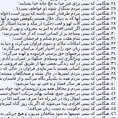
٢٤. هنگامى که ببینى براى غیر خدا به حجّ خانه خدا بشتابند؛
٢٥. هنگامى که ببینى مردم سنگدل شوند (و عواطف بمیرد)؛
٢٦. هنگامى که ببینى مردم طرفدار کسى باشند که پیروز است (خواه بر حق باشد یا باطل)؛
٢٧. هنگامى که ببینى آنها که به دنبال حلال هستند نکوهش شوند و آنها که به دنبال حرامند مدح؛
٢٨. هنگامى که ببینى آلات لهو و لعب (حتّى) در مکّه و مدینه آشکار گردد؛
٢٩. هنگامى که ببینى اگر کسى اقدام به امر به معروف و نهى از منکر کند به او توصیه مى‌کنند که این کار وظیفه‌ی تو نیست؛
٣٠. هنگامى که ببینى مساجد پر از کسانى است که از خدا نمى‌ترسد؛
٣١. هنگامى که ببینى تمام همّت مردم شکم و فرجشان است؛
٣٢. هنگامى که ببینى امکانات مادّى و دنیوى فراوان مى‌گردد و دنیا به مردم روى مى‌کند؛
٣٣. هنگامى که ببینى زنان خود را در اختیار افراد بى‌ایمان مى‌گذارند؛
٣٤. هنگامى که ببینى پرچمهاى حق پرستى فرسوده و کهنه مى‌گردد؛
٣٥. هنگامى که ببینى ویرانگرى (به وسیله‌ی جنگها) بر عمران و آبادى پیشى مى‌گیرد.
٣٦. هنگامى که ببینى در آمد زندگى بعضى تنها از طریق کم فروشى مى‌شود؛
٣٧. هنگامى که ببینى کسانى هستند با سرمایه‌ی فراوان در حالى که در عمرشان حتّى یک مرتبه هم زکات نپرداخته‌اند.
٣٨. هنگامى که ببینى مردم عصرها در حال نشئه و صبحگاهان مستند؛
٣٩. هنگامى که ببینى مردم همه به یکدیگر نگاه مى‌کنند و از فاسدان شرور تقلید مى‌نمایند؛
٤٠. هنگامى که ببینى هر سال فساد و بدعتى نو، پیدا مى‌شود؛
٤١. هنگامى که ببینى مردم و محافل همه پیرو ثروتمندان خود خواه مى‌شوند؛
٤٢. هنگامى که ببینى در حضور جمع، همانند بهائم مرتکب اعمال جنسى مى‌شوند؛
٤٣. هنگامى که ببینى اموال زیاد در غیر راه خدا صرف مى‌کنند امّا در راه خدا از کمى مضایقه دارند؛
٤٤. هنگامى که ببینى افرادى پیدا مى‌شوند که اگر یک روز گناه کبیره‌اى انجام ندهند غمگینند؛
٤٥. هنگامى که ببینى حکومت به دست زنان مى‌افتد؛
٤٦. هنگامى که ببینى نسیمها به سود منافقان می‌وزد و هیچ جریانى به سود افراد با ایمان نیست؛