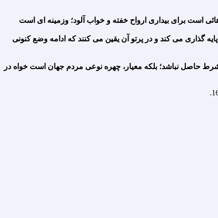
هائى است براى بیدارى ارواح خفته و خواب آلود؛ وزمینه اى است
پایه گذارى مى کند و در پرتو آن یقین مى کنند که ادامه وضع کنونى
 شرط حاصل نباشد؛ بلکه معیار، چهره نوعى مردم جهان است خواه در