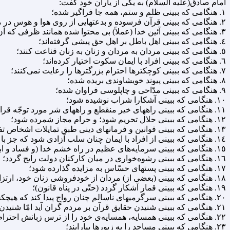
امام صادق(علیه السلام) به یکى از یاران خود گفت:
١. هنگامى که ببینى ظلم و ستم، همه جا فراگیر شده؛
٢. هنگامى که ببینى قرآن فرسوده و بدعتهایى از روى هوا و هوس در مفاهیم آن آمده؛
٣. هنگامى که ببینى آئین خدا (عملاً) بى محتوا شده همانند ظرفى که آن را واژگون سازند؛
٤. هنگامى که ببینى اهل باطل بر اهل حق پیشى گرفته‌اند؛
٥. هنگامى که ببینى مردان به مردان و زنان به زنان قناعت کنند؛
٦. هنگامى که ببینى افراد با ایمان سکوت اختیار کرده‌اند؛
٧. هنگامى که ببینى کوچکترها احترام بزرگترها را رعایت نمى‌کنند؛
٨. هنگامى که ببینى پیوند خویشاوندى بریده شده؛
٩. هنگامى که ببینى مدّاحى و چاپلوسى فراوان شده؛
١٠. هنگامى که ببینى آشکارا شراب نوشیده شود؛
١١. هنگامى که ببینى راههاى خیر منقطع و راههاى شر مورد توجّه قرار گرفته؛
١٢. هنگامى که ببینى حلال تحریم شود؛ و حرام مجاز شمرده شود؛
١٣. هنگامى که ببینى قوانین و فرمانهاى دینى طبق تمایلات اشخاص تفسیر گردد؛
١٤. هنگامى که ببینى از افراد با ایمان چنان سلب آزادى شود که جز با دل نتوانند ابراز تنفّر کنند؛
١٥. هنگامى که ببینى سرمایه‌هاى عظیم در راه خشم خدا (و فساد و ابتذال و ویرانى) صرف گردد؛
١٦. هنگامى که ببینى رشوه‌خوارى در میان کارکنان دولت رایج گردد؛
١٧. هنگامى که ببینى پستهاى حسّاس به مزایده گذارده شود؛
١٨. هنگامى که ببینى (بعضى از) مردان از خودفروشى زنان خود، ارتزاق کنند؛
١٩. هنگامى که ببینى قمار آشکار گردد (حتّى در پناه قانون)؛
٢٠. هنگامى که ببینى سرگرمیهاى ناسالم چنان رواج پیدا کند که هیچکس جرأت جلوگیرى از آن نداشته باشد؛
٢١. هنگامى که ببینى شنیدن حقایق قرآن بر مردم گران آید امّا شنیدن باطل سهل و آسان؛
٢٢. هنگامى که ببینى همسایه، همسایه‌ی خود را از ترس زبانش احترام مى‌کند؛
٢٣. هنگامى که ببینى مساجد را به زیورها بیارایند؛