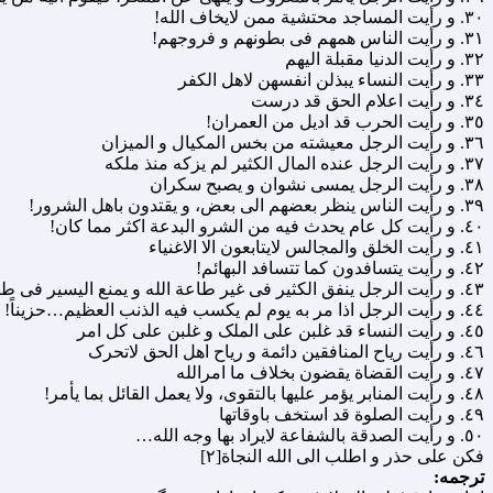
٣٠. و رأیت المساجد محتشیة ممن لایخاف الله!
٣١. و رأیت الناس همهم فى بطونهم و فروجهم!
٣٢. و رأیت الدنیا مقبلة الیهم
٣٣. و رأیت النساء یبذلن انفسهن لاهل الکفر
٣٤. و رأیت اعلام الحق قد درست
٣٥. و رأیت الحرب قد ادیل من العمران!
٣٦. و رأیت الرجل معیشته من بخس المکیال و المیزان
٣٧. و رأیت الرجل عنده المال الکثیر لم یزکه منذ ملکه
٣٨. و رأیت الرجل یمسى نشوان و یصبح سکران
٣٩. و رأیت الناس ینظر بعضهم الى بعض، و یقتدون باهل الشرور!
٤٠. و رأیت کل عام یحدث فیه من الشرو البدعة اکثر مما کان!
٤١. و رأیت الخلق والمجالس لایتابعون الا الاغنیاء
٤٢. و رأیت یتسافدون کما تتسافد البهائم!
٤٣. و رأیت الرجل ینفق الکثیر فى غیر طاعة الله و یمنع الیسیر فى طاعة الله.
٤٤. و رأیت الرجل اذا مر به یوم لم یکسب فیه الذنب العظیم…حزیناً!
٤٥. و رأیت النساء قد غلبن على الملک و غلبن على کل امر
٤٦. و رأیت ریاح المنافقین دائمة و ریاح اهل الحق لاتحرک
٤٧. و رأیت القضاة یقضون بخلاف ما امرالله
٤٨. و رأیت المنابر یؤمر علیها بالتقوى، ولا یعمل القائل بما یأمر!
٤٩. و رأیت الصلوة قد استخف باوقاتها
٥٠. و رأیت الصدقة بالشفاعة لایراد بها وجه الله…
فکن على حذر و اطلب الى الله النجاة[٢]
ترجمه: