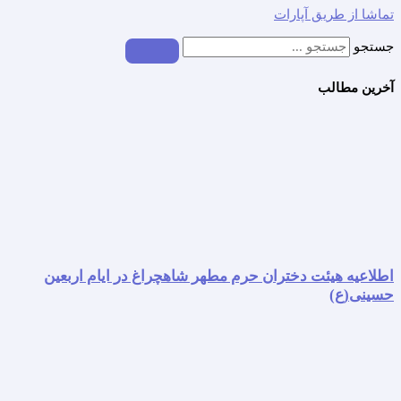
تماشا از طریق آپارات
جستجو
آخرین مطالب
اطلاعیه هیئت دختران حرم مطهر شاهچراغ در ایام اربعین
حسینی(ع)