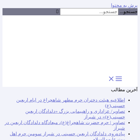
پرش به محتوا
جستجو...
آخرین مطالب
اطلاعیه هیئت دختران حرم مطهر شاهچراغ در ایام اربعین
حسینی(ع)
تصاویر/ عزاداری و راهپیمایی بزرگ «دلدادگان اربعین
حسینی(ع)» در شیراز
تصاویر | حرم حضرت شاهچراغ(ع)، میعادگاه دلدادگان اربعین در
شیراز
پیاده‌روی دلدادگان اربعین حسینی در شیراز سومین حرم اهل
بیت علیهم‌السلام