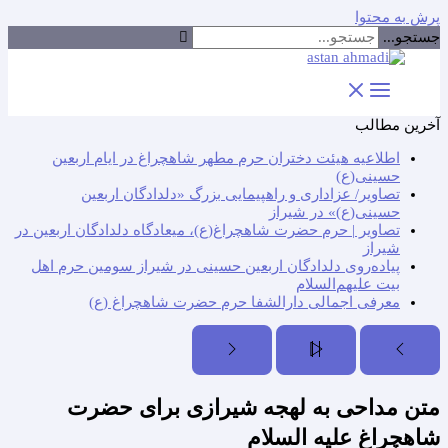
پرش به محتوا
جستجو...
آخرین مطالب
اطلاعیه هیئت دختران حرم مطهر شاهچراغ در ایام اربعین
حسینی(ع)
تصاویر/ عزاداری و راهپیمایی بزرگ «دلدادگان اربعین
حسینی(ع)» در شیراز
تصاویر | حرم حضرت شاهچراغ(ع)، میعادگاه دلدادگان اربعین در
شیراز
پیاده‌روی دلدادگان اربعین حسینی در شیراز سومین حرم اهل
بیت علیهم‌السلام
معرفی اجمالی دارالشفا حرم حضرت شاهچراغ (ع)
متن مداحی به لهجه شیرازی برای حضرت
شاهچراغ علیه السلام