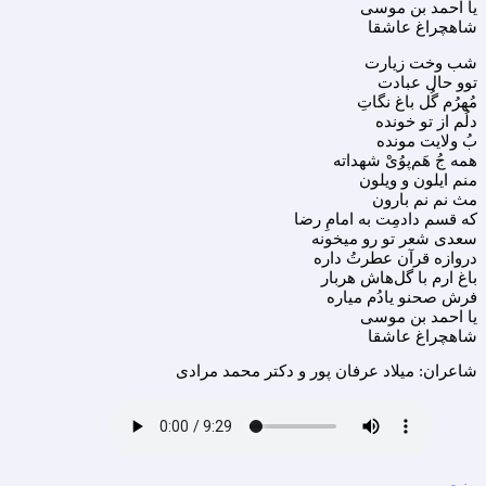
یا احمد بن موسی
شاهچراغ عاشقا
شب وخت زیارت
توو حال عبادت
مُهرُم گُل باغ نگاتِ
دلُم از تو خونده
بُ ولایت مونده
همه جُ هَم‌پوُیْ شهداته
منم ایلون و ویلون
مث نم نم بارون
که قسم دادمِت به امامِ رضا
سعدی شعر تو رو میخونه
دروازه قرآن عطرتُ داره
باغ ارم با گل‌هاش هربار
فرش صحنو یادُم میاره
یا احمد بن موسی
شاهچراغ عاشقا
شاعران: میلاد عرفان پور و دکتر محمد مرادی
منبع