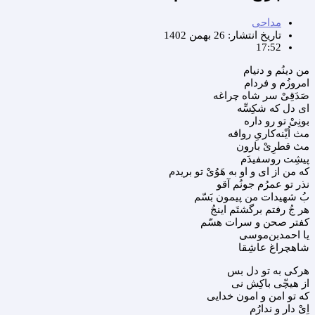
مداحی
تاریخ انتشار:
26 بهمن 1402
17:52
من دینُم و دنیام
امروزُم و فردام
صَدَقِیْ سر شاه چراغه
ای دل که شکِسِّه
بونِیْ تو رو داره
مث اُیْنه‌کاریِ رواقه
مث قطرِیْ بارون
پیشِت روسفیدَم
که من از ای و او به هَوُیْ تو بریدم
نذر تو عمرُم جونُم آقو
بُ شهیدات من پیمون بَسّم
هر جُ رفتم برگشتَم اینجُ
کفتر صحن و سرات هسّم
یا احمدبن‌موسی
شاهچراغ عاشِقا
هرکی به تو دل بس
از هیچّی باکِش نی
که تو امن و امون خدایی
اِیْ دار و ندارُم