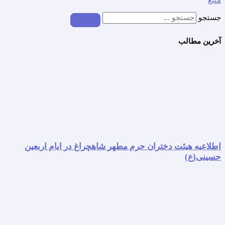
جستجو
آخرین مطالب
اطلاعیه هیئت دختران حرم مطهر شاهچراغ در ایام اربعین
حسینی(ع)