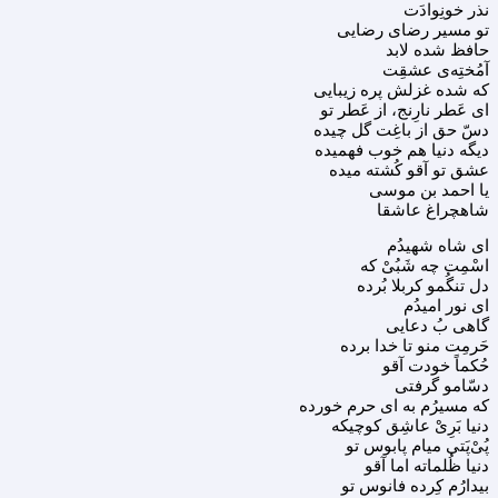
نذر خونِوادَت
تو مسیر رضای رضایی
حافظ شده لابد
آمُختِه‌ی عشقِت
که شده غزلش پره زیبایی
ای عَطر نارِنج، از عَطر تو
دسّ حق از باغِت گل چیده
دیگه دنیا هم خوب فهمیده
عشق تو آقو کُشته میده
یا احمد بن موسی
شاهچراغ عاشقا
ای شاه شهیدُم
اسْمِت چه شَبُیْ که
دل تنگُمو کربلا بُرده
ای نور امیدُم
گاهی بُ دعایی
حَرمِت منو تا خدا برده
حُکماً خودت آقو
دسّامو گرفتی
که مسیرُم به ای حرم خورده
دنیا بَرِیْ عاشِق کوچیکه
پُی‌ْپَتی میام پابوس تو
دنیا ظُلماته اما آقو
بیدارُم کِرده فانوس تو