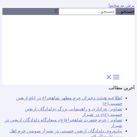
پرش به محتوا
جستجو...
آخرین مطالب
اطلاعیه هیئت دختران حرم مطهر شاهچراغ در ایام اربعین
حسینی(ع)
تصاویر/ عزاداری و راهپیمایی بزرگ «دلدادگان اربعین
حسینی(ع)» در شیراز
تصاویر | حرم حضرت شاهچراغ(ع)، میعادگاه دلدادگان اربعین در
شیراز
پیاده‌روی دلدادگان اربعین حسینی در شیراز سومین حرم اهل
بیت علیهم‌السلام