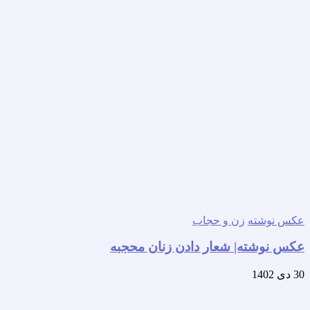
عکس نوشته
زن و حجاب
عکس نوشته| شعار دادن زنان محجبه
30 دی 1402