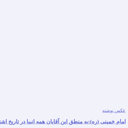
عکس نوشته
امام خمینی (ره):به منطق این آقایان همه انبیا در تاریخ اشتبا